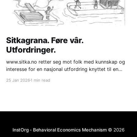
Sitkagrana. Føre vâr.
Utfordringer.
www.sitka.no retter seg mot folk med kunnskap og
interesse for en nasjonal utfordring knyttet til en
fremmed art treslag som vokser med økende
25 Jan 2026
1 min read
hastighet inn i kystlyng naturtype. Trykk på "Video" i
menyen for å se fra prosjekter. "Praktisk diskusjon." *
Langs den ytre kyststripe
InstOrg - Behavioral Economics Mechanism
© 2026