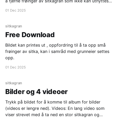
å fjerne frøinger av sitkagran som ikke kan utnyttes
til ved eller annen bruk, det tar lang tid før kvist av
01 Dec 2025
sitkagran rotner og det er viktig med god kontakt
mot bakken
sitkagran
Free Download
Bildet kan printes ut , oppfordring til å ta opp små
frøinger av sitka, kan i samråd med grunneier settes
opp.
01 Dec 2025
sitkagran
Bilder og 4 videoer
Trykk på bildet for å komme til album for bilder
(videos er lengre ned). Videos: En lang video som
viser strevet med å ta ned en stor sitkagran og