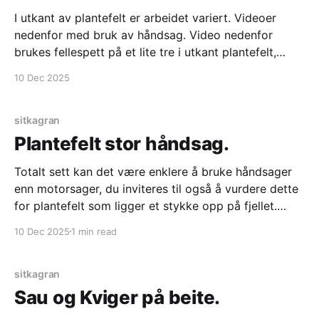
I utkant av plantefelt er arbeidet variert. Videoer
nedenfor med bruk av håndsag. Video nedenfor
brukes fellespett på et lite tre i utkant plantefelt,
Noen ganger må treet dyttes overende
10 Dec 2025
sitkagran
Plantefelt stor håndsag.
Totalt sett kan det være enklere å bruke håndsager
enn motorsager, du inviteres til også å vurdere dette
for plantefelt som ligger et stykke opp på fjellet.
Videoer scroll ned. Video nedenfor legger et tre i et
10 Dec 2025
1 min read
plantefelt oppå allerede felte trær, feltet ligger for
langt unna traktorvei til at
sitkagran
Sau og Kviger på beite.