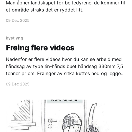
Man åpner landskapet for beitedyrene, de kommer til
et område straks det er ryddet litt.
09 Dec 2025
kystlyng
Frøing flere videos
Nedenfor er flere videos hvor du kan se arbeid med
håndsag av type én-hånds buet håndsag 330mm 7,5
tenner pr cm. Frøinger av sitka kuttes ned og legges i
kompost. Enda en video fra det samme området.
09 Dec 2025