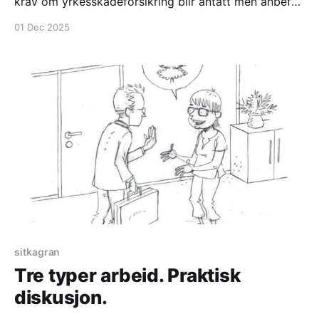
krav om yrkesskadeforsikring blir antatt men anbefalt
å tegne en skadeforsikring * forberedelse til arbeid
01 Dec 2025
ved å studere Type 1 Kystlyng arbeid.
sitkagran
Tre typer arbeid. Praktisk
diskusjon.