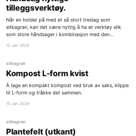
tilleggsverktøy.
Når en holder på med et så stort treslag som
sitkagran, kan det være nyttig å ha et verktøy slik
som store håndsager i kombinasjon med den
motorsag og den lengde på sverd som man bruker til
10 Jan 2026
vanlig, for sikker felling og lett transport.
sitkagran
Kompost L-form kvist
Å lage en kompakt kompost ved bruk av saks, klippe
til L-form og tråkke det sammen.
10 Jan 2026
sitkagran
Plantefelt (utkant)