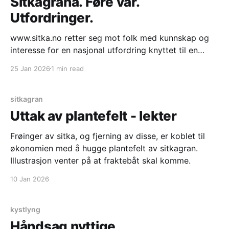
Sitkagrana. Føre vâr.
Utfordringer.
www.sitka.no retter seg mot folk med kunnskap og
interesse for en nasjonal utfordring knyttet til en
fremmed art treslag som vokser med økende
25 Jan 2026
1 min read
hastighet inn i kystlyng naturtype. Trykk på "Video" i
menyen for å se fra prosjekter. "Praktisk diskusjon." *
Langs den ytre kyststripe
sitkagran
Uttak av plantefelt - lekter
Frøinger av sitka, og fjerning av disse, er koblet til
økonomien med å hugge plantefelt av sitkagran.
Illustrasjon venter på at fraktebåt skal komme.
10 Jan 2026
kystlyng
Håndsag nyttige