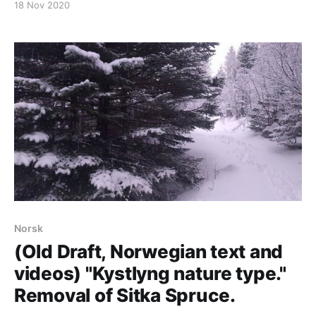
18 Nov 2020
[https://www.flickr.com/photos/159300538@N03/alb
ums/72157716938393787]
Norsk
(Old Draft, Norwegian text and
videos) "Kystlyng nature type."
Removal of Sitka Spruce.