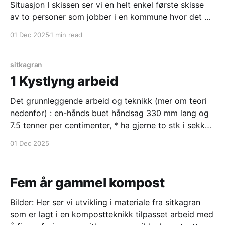
Situasjon I skissen ser vi en helt enkel første skisse
av to personer som jobber i en kommune hvor det er
plantet inn sitkagran , hvor den ene ser på mobilen
01 Dec 2025
1 min read
(antakelig www.sitka.no) som kan støtte en diskusjon
i kommunen. Typologi 1-3 arbeid / tiltak. Type 3
mens profesjonell
sitkagran
1 Kystlyng arbeid
Det grunnleggende arbeid og teknikk (mer om teori
nedenfor) : en-hånds buet håndsag 330 mm lang og
7.5 tenner per centimenter, * ha gjerne to stk i sekken
i tillegg til hansker og vernebriller * aktiviteten
01 Dec 2025
tilsvarer den man har ved turlangrenn * stor
læringsprosess underveis * nøkkel-kunnskap for alle
aktører som
Fem år gammel kompost
Bilder: Her ser vi utvikling i materiale fra sitkagran
som er lagt i en kompostteknikk tilpasset arbeid med