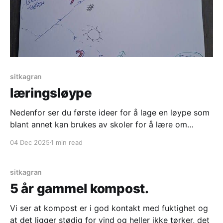
sitkagran
læringsløype
Nedenfor ser du første ideer for å lage en løype som
blant annet kan brukes av skoler for å lære om
naturen ifbm innplantet sitkagran, og det er poster
04 Dec 2025
1 min read
som kan bli laget som går fra nederste del helt opp
til tregrensa og skriving i turboka som ligger der.
Trykk
sitkagran
5 år gammel kompost.
Vi ser at kompost er i god kontakt med fuktighet og
at det ligger stødig for vind og heller ikke tørker, det