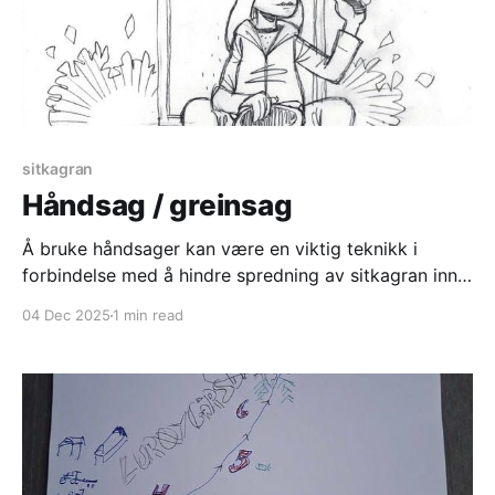
sitkagran
Håndsag / greinsag
Å bruke håndsager kan være en viktig teknikk i
forbindelse med å hindre spredning av sitkagran inn i
kystlyng-naturen. Dette fordi mange personer kan
04 Dec 2025
1 min read
delta og det gir en lett oppakning. I prosjekt der man
også skal fjerne et plantefelt som ligger slik til at det
ikke vil gi