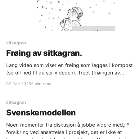
sitkagran
Frøing av sitkagran.
Lang video som viser en frøing som legges i kompost
(scroll ned til du ser videoen). Treet (frøingen av
sitkagran) er blitt ganske stort og breier seg utover,
02 Dec 2025
1 min read
og uansett fallretning vil det komme over andre
mindre trær. ( Litt detaljert: Det er mye kvist på treet
og man dekker til
sitkagran
Svenskemodellen
Noen momenter fra diskusjon å jobbe videre med,: *
forsikring ved ansettelse i prosjekt, det er ikke et