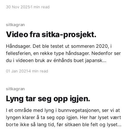
belønning med bedre utsikt. Dårlig dag på jobben,
30 Nov 2025
1 min read
slikt lærer man av, jeg manglet en klubbe for å slå inn
kiler,
sitkagran
Video fra sitka-prosjekt.
Håndsager. Det ble testet ut sommeren 2020, i
fellesferien, en rekke type håndsager. Nedenfor ser
du i videoen bruk av énhånds buet japansk
beskjæringssag av type Zubat Silky 330mm large
01 Jan 2021
4 min read
teeth. Den kan anbefales i denne type
sommerprosjekter i nærheten av turområder slik som
Lurøyfjellet. I videoen ser man tiltak
sitkagran
Lyng tar seg opp igjen.
I et område med lyng i bunnvegetasjonen, ser vi at
lyngen klarer å ta seg opp igjen. Her har lyset vært
borte ikke så lang tid, før sitkaen ble felt og lyset
kom tilbake.