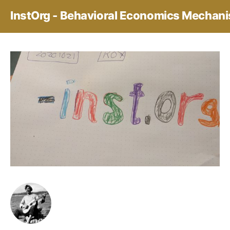
InstOrg - Behavioral Economics Mechan