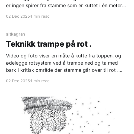
er ingen spirer fra stamme som er kuttet i én meters
høyde da det ikke kommer sollys til, og vi ser en del
02 Dec 2025
1 min read
små spirer som kommer opp
sitkagran
Teknikk trampe på rot .
Video og foto viser en måte å kutte fra toppen, og
ødelegge rotsystem ved å trampe ned og ta med
bark i kritisk område der stamme går over til rot .
Liten sitka som er frødd inn i et område uten ferdsel
02 Dec 2025
1 min read
av folk, og de avkuttede bitene (i videoen) legges