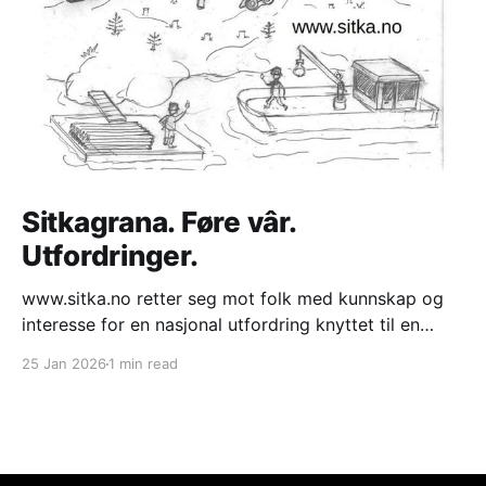
Sitkagrana. Føre vâr.
Utfordringer.
www.sitka.no retter seg mot folk med kunnskap og
interesse for en nasjonal utfordring knyttet til en
fremmed art treslag som vokser med økende
25 Jan 2026
1 min read
hastighet inn i kystlyng naturtype. Trykk på "Video" i
menyen for å se fra prosjekter. "Praktisk diskusjon." *
Langs den ytre kyststripe