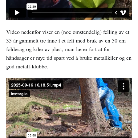
Video nedenfor viser en (noe omstendelig) felling av et
35 år gammelt tre inne i et felt med bruk av en 50 cm
foldesag og kiler av plast, man lærer fort at for
håndsager er mye tid spart ved å bruke metallkiler og en
god metall-klubbe.