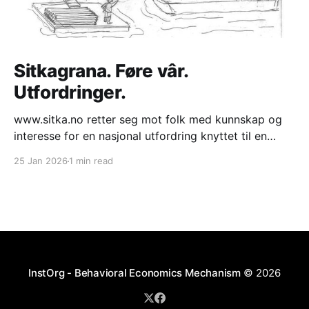
Sitkagrana. Føre vâr.
Utfordringer.
www.sitka.no retter seg mot folk med kunnskap og
interesse for en nasjonal utfordring knyttet til en
fremmed art treslag som vokser med økende
25 Jan 2026
1 min read
hastighet inn i kystlyng naturtype. Trykk på "Video" i
menyen for å se fra prosjekter. "Praktisk diskusjon." *
Langs den ytre kyststripe
InstOrg - Behavioral Economics Mechanism
© 2026