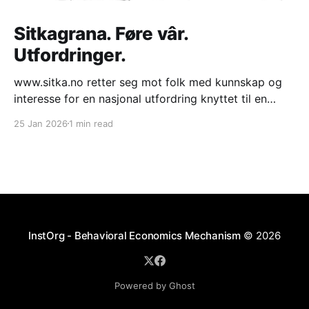
Sitkagrana. Føre vâr.
Utfordringer.
www.sitka.no retter seg mot folk med kunnskap og
interesse for en nasjonal utfordring knyttet til en
fremmed art treslag som vokser med økende
25 Jan 2026
1 min read
hastighet inn i kystlyng naturtype. Trykk på "Video" i
menyen for å se fra prosjekter. "Praktisk diskusjon." *
Langs den ytre kyststripe
InstOrg - Behavioral Economics Mechanism
© 2026
Powered by Ghost